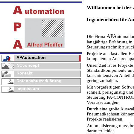
Willkommen bei der
Ingenieurbüro für Au
APA
Die Firma
utomatio
langjährige Erfahrung in
Steuerungstechnik zurüc
Projekte aus fast allen B
APAutomation
kompetenten Ansprechpa
NCconcept
Unser Ziel ist es Projekt
Standardkomponente und 
Kontakt
kostenintensiven Anteil 
gering zu halten.
Datenschutzerklärung
Mit vorgefertigten Softw
Impressum
schnell, preisgünstig un
Steuerung PA-CONTROL bi
Voraussetzungen.
Durch eine große Auswa
Pneumatikachsen können 
Projekte realisieren.
Automatisierung muss be
darunter leidet.