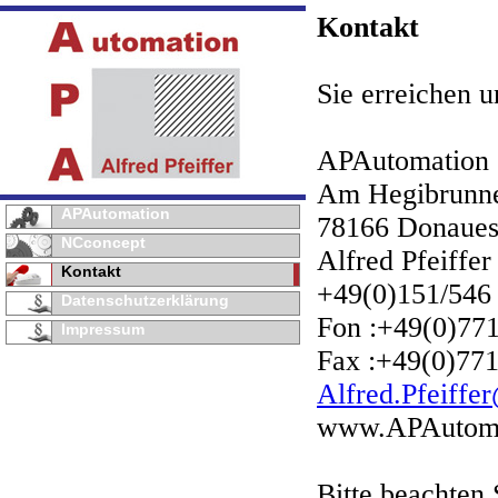
Kontakt
Sie erreichen u
APAutomatio
Am Hegibrunn
APAutomation
78166 Donaues
NCconcept
Alfred Pfeiffer
Kontakt
+49(0)151/546
Datenschutzerklärung
Fon :+49(0)771
Impressum
Fax :+49(0)771
Alfred.Pfeiff
www.APAutoma
Bitte beachten