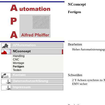
NCconcept
Fertigen
Bearbeiten
APAutomation
Hoher Automatisierungsg
NCconcept
Handling
CNC
Montage
Fertigen
Testen
Kontakt
Schweißen
2 Y Achsen synchron zu 
Datenschutzerklärung
EMV sicher
Impressum