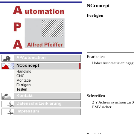
NCconcept
Fertigen
Bearbeiten
APAutomation
Hoher Automatisierungsg
NCconcept
Handling
CNC
Montage
Fertigen
Testen
Kontakt
Schweißen
2 Y Achsen synchron zu 
Datenschutzerklärung
EMV sicher
Impressum